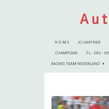
Ga
direct
A u t
naar
de
hoofdinhoud
H O M E
JO GARTNER
CHAMPCARS
F2 - GP2 - 
RACING TEAM NEDERLAND