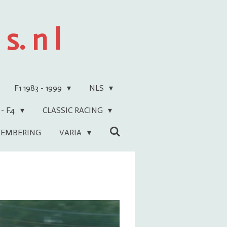
s. n l
F1 1983 - 1999
NLS
 - F4
CLASSIC RACING
EMBERING
VARIA