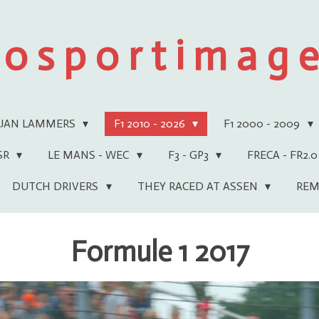
 o s p o r t i m a g e 
JAN LAMMERS
F1 2010 - 2026
F1 2000 - 2009
WSR
LE MANS - WEC
F3 - GP3
FRECA - FR2.0
DUTCH DRIVERS
THEY RACED AT ASSEN
REM
Formule 1 2017