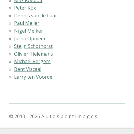
Max Koebolt
Peter Kox
Dennis van de Laar
Paul Meijer
Nigel Melker
Jarno Opmeer
Steijn Schothorst
Olivier Tielemans
Michael Vergers
Bent Viscaal
Larry ten Voorde
© 2010 - 2026 A u t o s p o r t i m a g e s