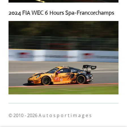
2024 FIA WEC 6 Hours Spa-Francorchamps
© 2010 - 2026 A u t o s p o r t i m a g e s