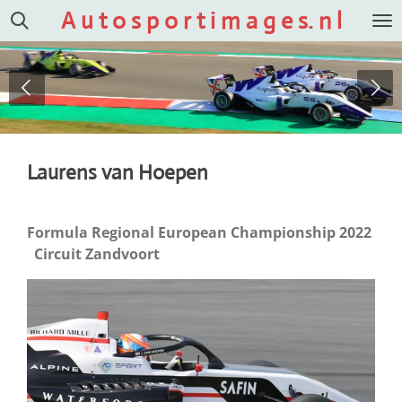
A u t o s p o r t i m a g e s. n l
Ga
direct
naar
de
hoofdinhoud
Laurens van Hoepen
Formula Regional European Championship 2022
Circuit Zandvoort