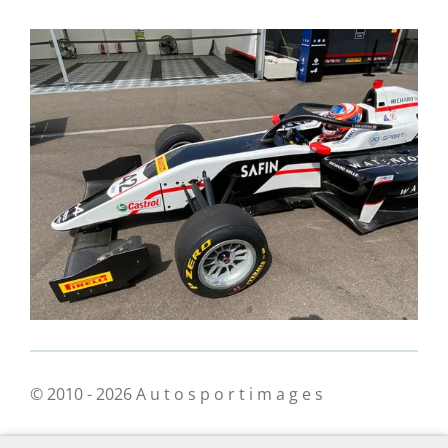
© 2010 - 2026 A u t o s p o r t i m a g e s