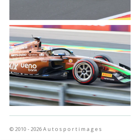
© 2010 - 2026 A u t o s p o r t i m a g e s