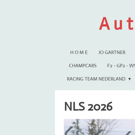
Ga
direct
A u t
naar
de
hoofdinhoud
H O M E
JO GARTNER
CHAMPCARS
F2 - GP2 - 
RACING TEAM NEDERLAND
NLS 2026