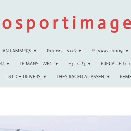
 o s p o r t i m a g e 
JAN LAMMERS
F1 2010 - 2026
F1 2000 - 2009
WSR
LE MANS - WEC
F3 - GP3
FRECA - FR2.0
DUTCH DRIVERS
THEY RACED AT ASSEN
REM