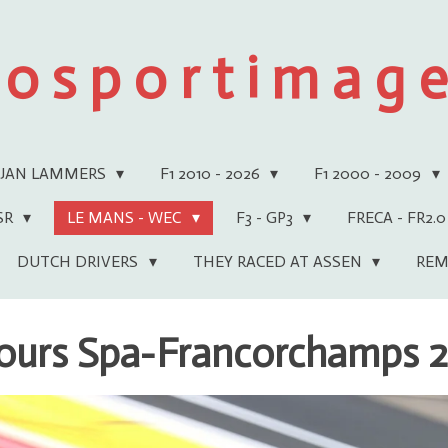
 o s p o r t i m a g e 
JAN LAMMERS
F1 2010 - 2026
F1 2000 - 2009
WSR
LE MANS - WEC
F3 - GP3
FRECA - FR2.0
DUTCH DRIVERS
THEY RACED AT ASSEN
REM
ours Spa-Francorchamps 