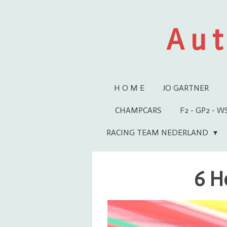
Ga
direct
A u t
naar
de
hoofdinhoud
H O M E
JO GARTNER
CHAMPCARS
F2 - GP2 - 
RACING TEAM NEDERLAND
6 H