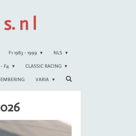
s. n l
F1 1983 - 1999
NLS
 - F4
CLASSIC RACING
EMBERING
VARIA
2026