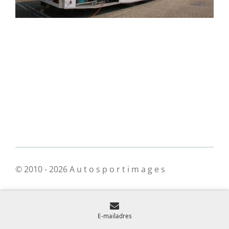
© 2010 - 2026 A u t o s p o r t i m a g e s
E-mailadres