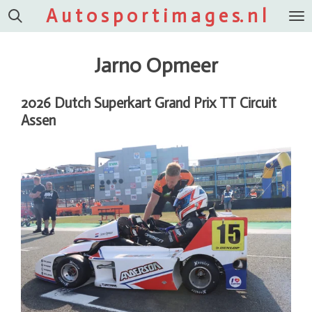
A u t o s p o r t i m a g e s. n l
Ga
direct
naar
Jarno Opmeer
de
hoofdinhoud
2026 Dutch Superkart Grand Prix TT Circuit
Assen