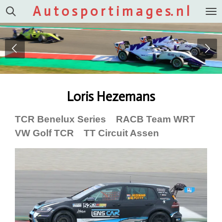
A u t o s p o r t i m a g e s. n l
Ga
direct
naar
de
hoofdinhoud
Loris Hezemans
TCR Benelux Series RACB Team WRT
VW Golf TCR TT Circuit Assen