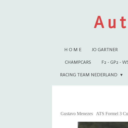
Ga
direct
A u t
naar
de
hoofdinhoud
H O M E
JO GARTNER
CHAMPCARS
F2 - GP2 - 
RACING TEAM NEDERLAND
Gustavo Menezes ATS Formel 3 C