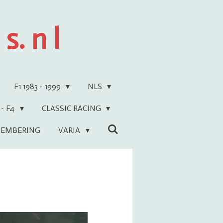
s. n l
F1 1983 - 1999
NLS
 - F4
CLASSIC RACING
EMBERING
VARIA