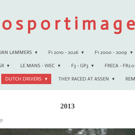
 o s p o r t i m a g e 
JAN LAMMERS
F1 2010 - 2026
F1 2000 - 2009
WSR
LE MANS - WEC
F3 - GP3
FRECA - FR2.0
DUTCH DRIVERS
THEY RACED AT ASSEN
REM
2013
up