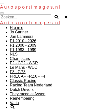
Ga
A u t o s p o r t i m a g e s. n l
direct
naar
de
hoofdinhoud
A u t o s p o r t i m a g e s. n l
H o m e
Jo Gartner
Jan Lammers
F1 2010 - 2026
F1 2000 - 2009
F1 1983 - 1999
NLS
Champcars
F2 - GP2 - WSR
Le Mans - WEC
F3 - GP3
FRECA - FR2.0 - F4
Classic Racing
Racing Team Nederland
Dutch Drivers
They raced at Assen
Remembering
Varia