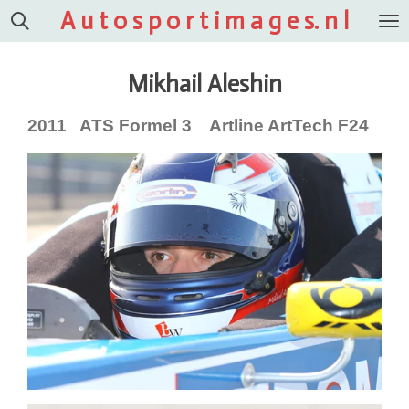
A u t o s p o r t i m a g e s. n l
Ga
direct
naar
Mikhail Aleshin
de
hoofdinhoud
2011 ATS Formel 3 Artline ArtTech F24