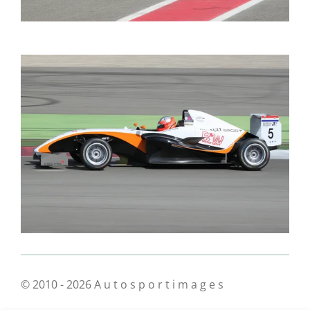
© 2010 - 2026 A u t o s p o r t i m a g e s