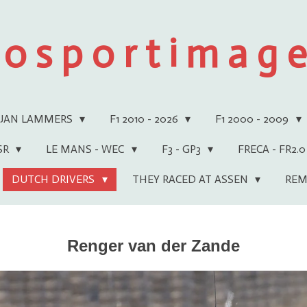
 o s p o r t i m a g e 
JAN LAMMERS
F1 2010 - 2026
F1 2000 - 2009
WSR
LE MANS - WEC
F3 - GP3
FRECA - FR2.0
DUTCH DRIVERS
THEY RACED AT ASSEN
REM
Renger van der Zande