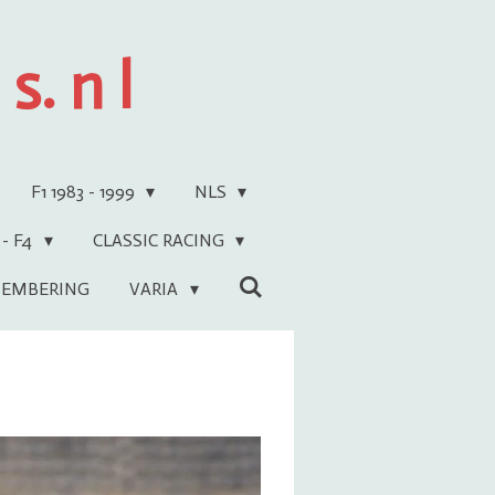
s. n l
F1 1983 - 1999
NLS
 - F4
CLASSIC RACING
EMBERING
VARIA