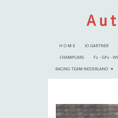
Ga
direct
A u t
naar
de
hoofdinhoud
H O M E
JO GARTNER
CHAMPCARS
F2 - GP2 - 
RACING TEAM NEDERLAND