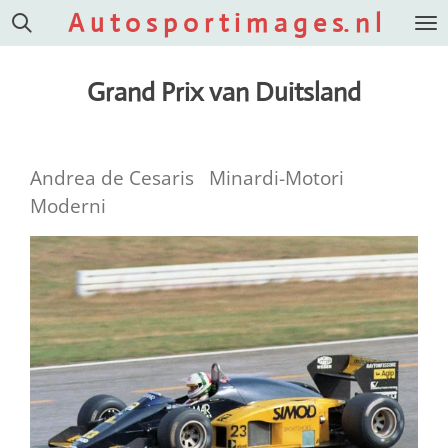
A u t o s p o r t i m a g e s. n l
Ga
direct
naar
Grand Prix van Duitsland
de
hoofdinhoud
Andrea de Cesaris Minardi-Motori
Moderni