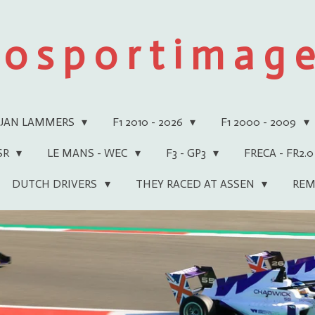
 o s p o r t i m a g e 
JAN LAMMERS
F1 2010 - 2026
F1 2000 - 2009
WSR
LE MANS - WEC
F3 - GP3
FRECA - FR2.0
DUTCH DRIVERS
THEY RACED AT ASSEN
REM