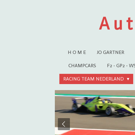
Ga
direct
A u t
naar
de
hoofdinhoud
H O M E
JO GARTNER
CHAMPCARS
F2 - GP2 - 
RACING TEAM NEDERLAND