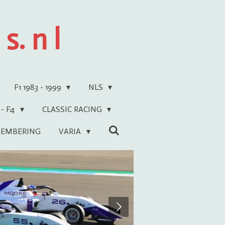
s. n l
F1 1983 - 1999
NLS
 - F4
CLASSIC RACING
EMBERING
VARIA