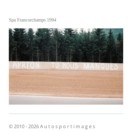
Spa Francorchamps 1994
© 2010 - 2026 A u t o s p o r t i m a g e s