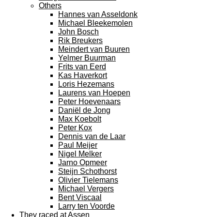
Others
Hannes van Asseldonk
Michael Bleekemolen
John Bosch
Rik Breukers
Meindert van Buuren
Yelmer Buurman
Frits van Eerd
Kas Haverkort
Loris Hezemans
Laurens van Hoepen
Peter Hoevenaars
Daniël de Jong
Max Koebolt
Peter Kox
Dennis van de Laar
Paul Meijer
Nigel Melker
Jarno Opmeer
Steijn Schothorst
Olivier Tielemans
Michael Vergers
Bent Viscaal
Larry ten Voorde
They raced at Assen