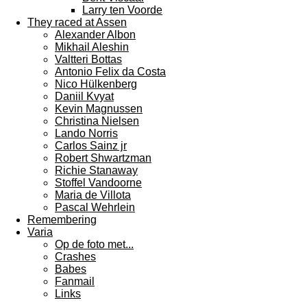
Larry ten Voorde
They raced at Assen
Alexander Albon
Mikhail Aleshin
Valtteri Bottas
Antonio Felix da Costa
Nico Hülkenberg
Daniil Kvyat
Kevin Magnussen
Christina Nielsen
Lando Norris
Carlos Sainz jr
Robert Shwartzman
Richie Stanaway
Stoffel Vandoorne
Maria de Villota
Pascal Wehrlein
Remembering
Varia
Op de foto met...
Crashes
Babes
Fanmail
Links