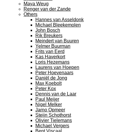
Maya Weug
Renger van der Zande
Others
Hannes van Asseldonk
Michael Bleekemolen
John Bosch
Rik Breukers
Meindert van Buuren
Yelmer Buurman
Frits van Eerd
Kas Haverkort
Loris Hezemans
Laurens van Hoepen
Peter Hoevenaars
Daniël de Jong
Max Koebolt
Peter Kox
Dennis van de Laar
Paul Meijer
Nigel Melker
Jarno Opmeer
Steijn Schothorst
Olivier Tielemans
Michael Vergers
Bent Viscaal